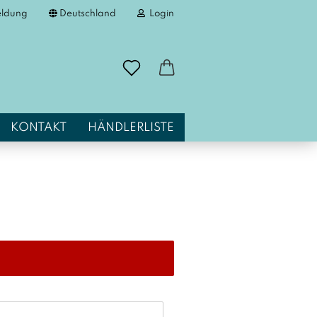
eldung
Deutschland
Login
-Mail
KONTAKT
HÄNDLERLISTE
asswort
to erstellen
sswort vergessen?