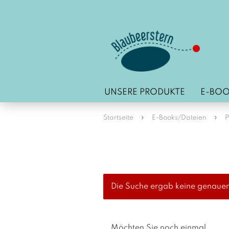
UNSERE PRODUKTE
E-BOO
»
»
Startseite
E-Books/Dateien
Die Suche ergab keine genauen 
MÖCHTEN
Möchten Sie noch einmal