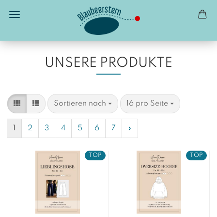
UNSERE PRODUKTE
Sortieren nach
pro Seite
Sortieren nach
16 pro Seite
1
2
3
4
5
6
7
»
TOP
TOP