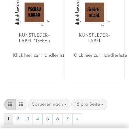
KUNSTLEDER-
KUNSTLEDER-
LABEL "Tschau
LABEL
Kakao"
"Schickimicki"
Klick hier zur Händlerliste
Klick hier zur Händlerliste
Sortieren nach
pro Seite
Sortieren nach
16 pro Seite
1
2
3
4
5
6
7
»