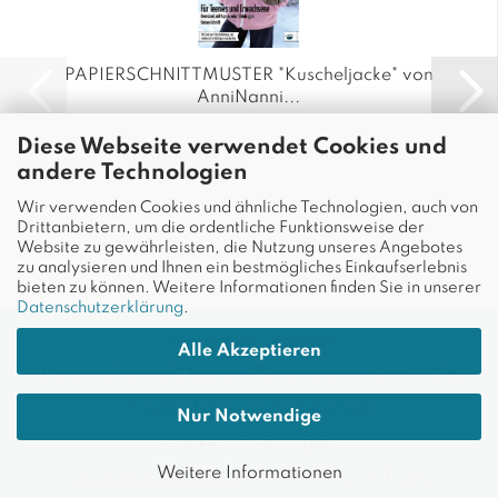
PAPIERSCHNITTMUSTER "Kuscheljacke" von
AnniNanni...
Diese Webseite verwendet Cookies und
Klick hier zur Händlerliste
andere Technologien
Wir verwenden Cookies und ähnliche Technologien, auch von
Drittanbietern, um die ordentliche Funktionsweise der
Website zu gewährleisten, die Nutzung unseres Angebotes
zu analysieren und Ihnen ein bestmögliches Einkaufserlebnis
bieten zu können. Weitere Informationen finden Sie in unserer
Datenschutzerklärung
.
Impressum
Kontakt
Alle Akzeptieren
Widerrufsrecht & Muster-Widerrufsformular
AGB
Privatsphäre und Datenschutz
Nur Notwendige
Cookie Einstellungen
Weitere Informationen
Webshop erstellen
mit Gambio.de © 2026